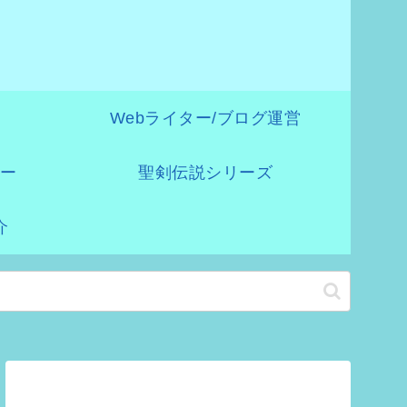
》
Webライター/ブログ運営
ー
聖剣伝説シリーズ
介