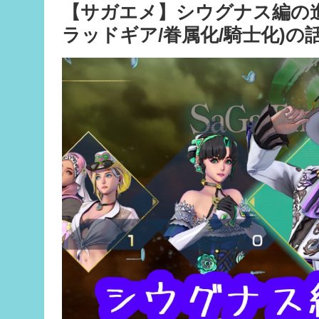
【サガエメ】シウグナス編の
ラッドギア/眷属化/騎士化)の