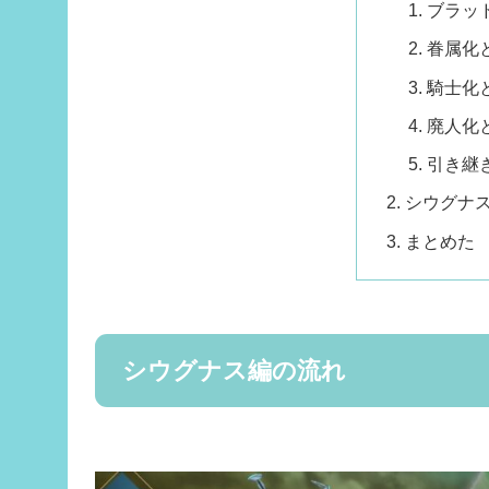
ブラッ
眷属化
騎士化
廃人化
引き継
シウグナス
まとめた
シウグナス編の流れ