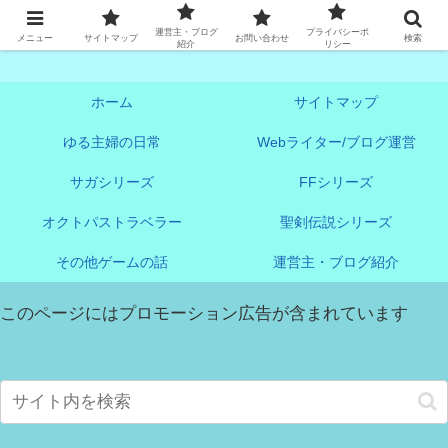
アオヤンログ《ゲームブログ中心》
運営主・ブログ
プライバシーポ
メニュー
サイトマップ
お問い合わせ
検索
紹介
リシー
ホーム
サイトマップ
ゆる主婦の日常
Webライター/ブログ運営
サガシリーズ
FFシリーズ
オクトパストラベラー
聖剣伝説シリーズ
その他ゲームの話
運営主・ブログ紹介
このページにはプロモーション広告が含まれています