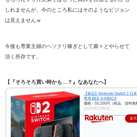
しれませんが、今のところ私にはそのようなビジョン
は見えませんｗ
今後も専業主婦のヘソクリ稼ぎとして粛々とやらせて
頂く所存です。
【『そろそろ買い時かも…？』なあなたへ】
【新品】Nintendo Switch 2
専用 BEE-S-KB6CA
価格：55,200円（税込、送料無
(2026/6/13時点)
楽