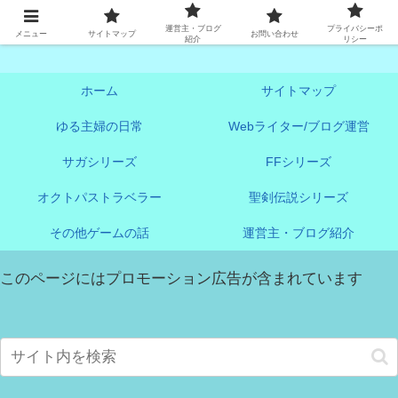
アオヤンログ《ゲームブログ中心》
運営主・ブログ
プライバシーポ
メニュー
サイトマップ
お問い合わせ
紹介
リシー
ホーム
サイトマップ
ゆる主婦の日常
Webライター/ブログ運営
サガシリーズ
FFシリーズ
オクトパストラベラー
聖剣伝説シリーズ
その他ゲームの話
運営主・ブログ紹介
このページにはプロモーション広告が含まれています