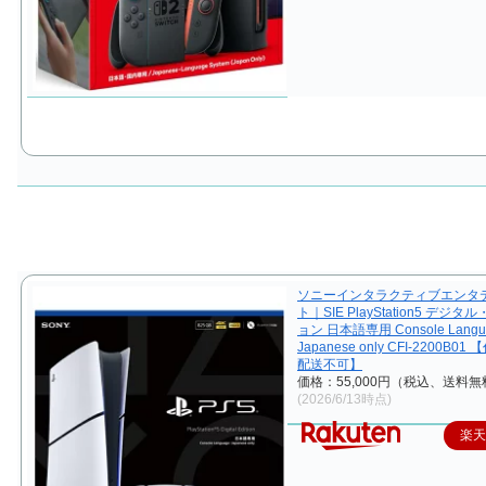
ソニーインタラクティブエンタ
ト｜SIE PlayStation5 デジ
ョン 日本語専用 Console Langu
Japanese only CFI-2200B0
配送不可】
価格：55,000円（税込、送料無
(2026/6/13時点)
楽