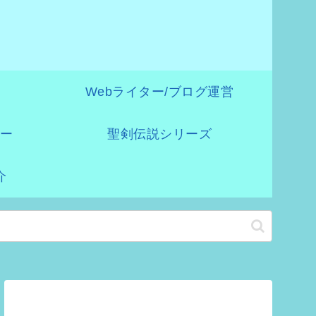
》
Webライター/ブログ運営
ー
聖剣伝説シリーズ
介