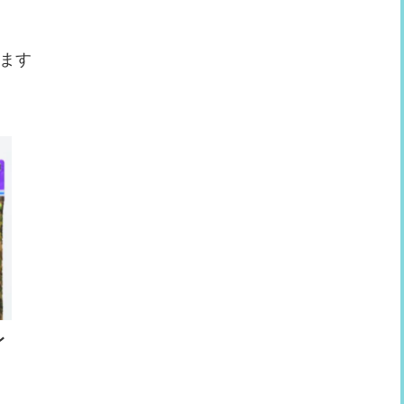
ます
レ
ゃ