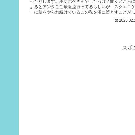
ったりします。ポケポケさんでしたっけ？聞くところ
よるとアンタここ最近流行ってるらしいが…スクエニ
ーに脳をやられ続けているこの私を沼に堕とすことが
きるかな？ちなみにポケモンシリーズは10...
2025.02.
スポ