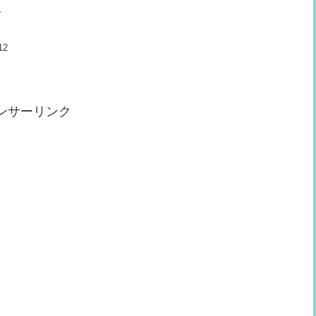
に
ゲ
で
12
ンサーリンク