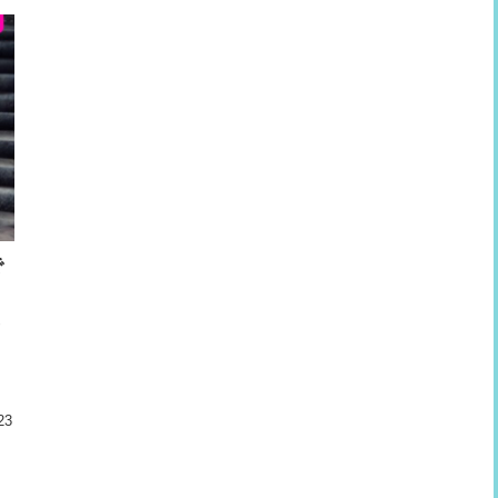
で
判
た
ん
23