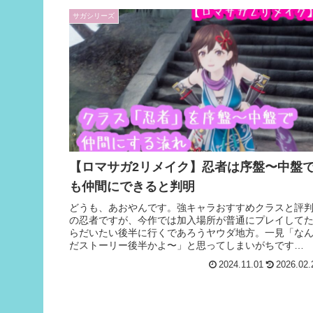
サガシリーズ
【ロマサガ2リメイク】忍者は序盤〜中盤
も仲間にできると判明
どうも、あおやんです。強キャラおすすめクラスと評
の忍者ですが、今作では加入場所が普通にプレイして
らだいたい後半に行くであろうヤウダ地方。一見「な
だストーリー後半かよ〜」と思ってしまいがちです
が…。なんと今作では、進め方次第で序盤〜中盤...
2024.11.01
2026.02.