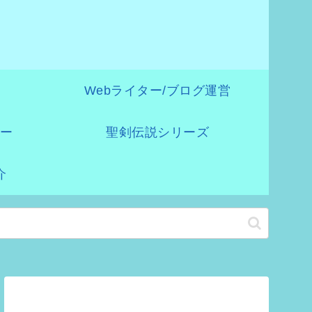
》
Webライター/ブログ運営
ー
聖剣伝説シリーズ
介