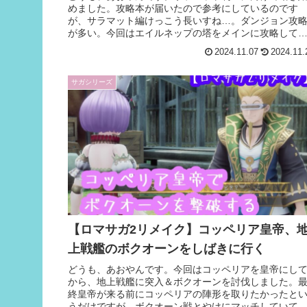
めました。攻略本が届いたので参考にしているのです
が、サラマット編けっこう長いすね…。ダンジョン攻
が多い。今回はエイルネップの塔をメインに攻略して
たのでまとめます。《記事内画像・情報引用元...
2024.11.07
2024.11.
サガシリーズ
【ロマサガ2リメイク】コッペリア皇帝、
上戦艦のボクオーンをしばきに行く
どうも、あおやんです。今回はコッペリアを皇帝にし
から、地上戦艦に突入＆ボクオーンを討伐しました。
終皇帝が来る前にコッペリアの陣形を取りたかったと
うだけですが、ボクオーン戦とやけにマッチしていて