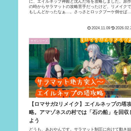
に、エイルネップ神殿と沈んだ塔を攻略しました。原
の時からサラマットの攻略苦手だったけど、リメイク
もしんどかったなぁ…。さっさとロックブーケ倒せば
わる話なんですが、1周目なので通しでがんば...
2024.11.09
2026.02.
サガシリーズ
【ロマサガ2リメイク】エイルネップの塔
略。アマゾネスの村では「石の船」を回収
よう
どうも、あおやんです。サラマット制圧に向けて動き