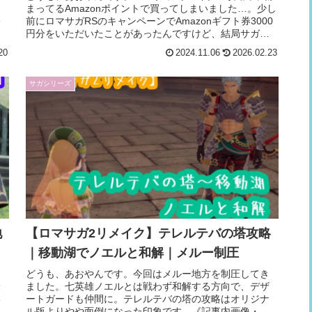
まってるAmazonポイントで買ってしまいました…。少し
略
前にロマサガRSのキャンペーンでAmazonギフト券3000
き
円分をいただいたことがあったんですけど、結局サガに
還元するという。ロマお...
20
2024.11.06
2026.02.23
サガシリーズ
地
【ロマサガ2リメイク】テレルテバの塔攻略
｜移動湖でノエルと和解｜メルー制圧
て
どうも、あおやんです。今回はメルー地方を制圧してき
最
ました。七英雄ノエルとは戦わず和解する方向で、デザ
い
ートガードも仲間に。テレルテバの塔の攻略はオリジナ
シ
ル版よりやや面倒になった印象です。《記事内画像・情