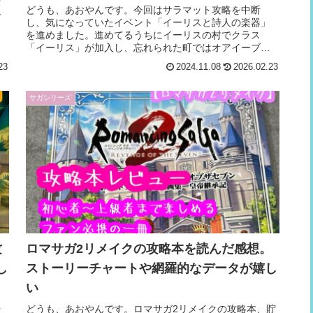
作
どうも、あおやんです。今回はサラマット攻略を中断
で
し、気になっていたイベント「イーリスと詩人の楽器」
終
を進めました。進めてるうちにイーリスの村でクラス
「イーリス」が加入し、忘れられた町ではオアイーブと
再会。なんか満足度の高いイベントでした。今回...
23
2024.11.08
2026.02.23
サガシリーズ
攻
ロマサガ2リメイクの攻略本を読んだ感想。
し
ストーリーチャートや網羅的なデータが嬉し
い
始
どうも、あおやんです。ロマサガ2リメイクの攻略本、貯