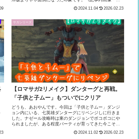
報引用元：＠SQUARE ENIX「ロマ...
09
2024.11.04
2026.02.23
サガシリーズ
略
【ロマサガ2リメイク】ダンターグと再戦。
「子供と子ムー」もついでにクリア
ョ
どうも、あおやんです。今回は「子供と子ムー」ダンジ
の
ョン内にいる、七英雄ダンターグにリベンジしに行きま
回
した。ナゼール攻略時は東のダンジョンでボコボコにや
難
られましたが、ある程度パーティが育ってきた今こそ復
讐の時。作戦は、高火力で弱点突けるメンバ...
23
2024.11.02
2026.02.23