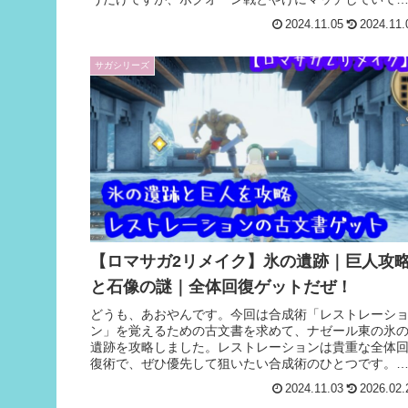
ナジーを感じました。コッペリア皇帝VSボ...
2024.11.05
2024.11.
サガシリーズ
【ロマサガ2リメイク】氷の遺跡｜巨人攻
と石像の謎｜全体回復ゲットだぜ！
どうも、あおやんです。今回は合成術「レストレーシ
ン」を覚えるための古文書を求めて、ナゼール東の氷
遺跡を攻略しました。レストレーションは貴重な全体
復術で、ぜひ優先して狙いたい合成術のひとつです。
易度オリジナルですと、HP400〜500...
2024.11.03
2026.02.