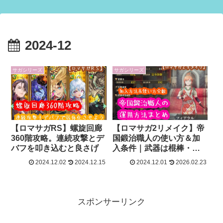
2024-12
サガシリーズ
サガシリーズ
【ロマサガRS】螺旋回廊
【ロマサガ2リメイク】帝
360階攻略。連続攻撃とデ
国鍛治職人の使い方＆加
バフを叩き込むと良さげ
入条件｜武器は棍棒・斧
がベスト
2024.12.02
2024.12.15
2024.12.01
2026.02.23
スポンサーリンク