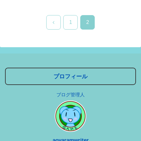
前
1
2
へ
プロフィール
ブログ管理人
aoyaramwriter