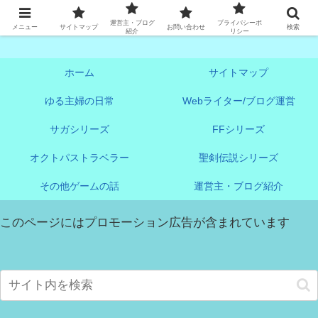
アオヤンログ《ゲームブログ中心》
運営主・ブログ
プライバシーポ
メニュー
サイトマップ
お問い合わせ
検索
紹介
リシー
ホーム
サイトマップ
ゆる主婦の日常
Webライター/ブログ運営
サガシリーズ
FFシリーズ
オクトパストラベラー
聖剣伝説シリーズ
その他ゲームの話
運営主・ブログ紹介
このページにはプロモーション広告が含まれています