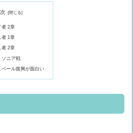
目次
者 2章
者 1章
者 2章
：ソニア戦
ュベール復興が面白い