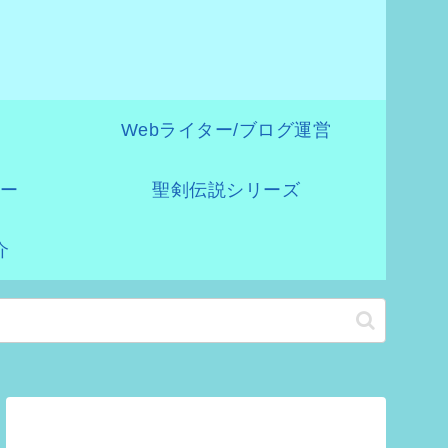
》
Webライター/ブログ運営
ー
聖剣伝説シリーズ
介